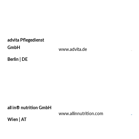
Impressum
Datenschutz
advita Pflegedienst
Die MEDCARE – ein Kongress der Gesundheitsforen
GmbH
www.advita.de
Berlin | DE
all in® nutrition GmbH
www.allinnutrition.com
Wien | AT