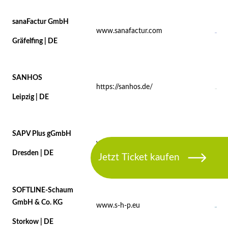
sanaFactur GmbH
www.sanafactur.com
Gräfelfing | DE
SANHOS
https://sanhos.de/
Leipzig | DE
SAPV Plus gGmbH
www.sapv-plus.de
Dresden | DE
SOFTLINE-Schaum
GmbH & Co. KG
www.s-h-p.eu
Storkow | DE