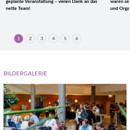
geplante Veranstaltung – vielen Dank an das
waren se
nette Team!
und Organ
1
2
3
4
5
6
BILDERGALERIE